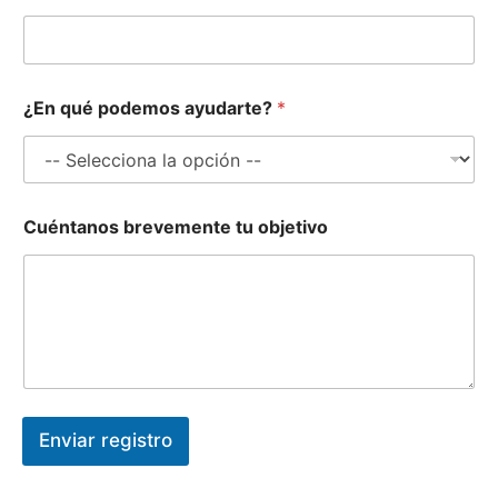
e
l
é
f
o
¿En qué podemos ayudarte?
*
n
o
q
u
é
Cuéntanos brevemente tu objetivo
Enviar registro