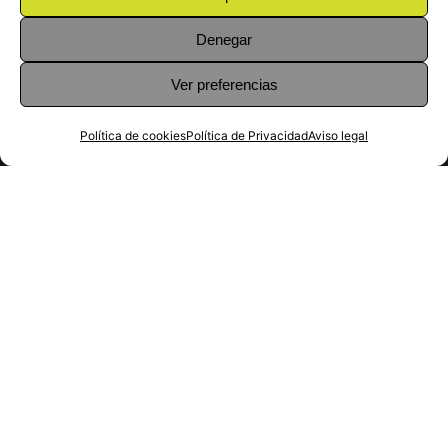
Si tienes un proyecto o idea de negocio, podemos
ayudarte a convertirlo en realidad. Seremos tus
Denegar
socios tecnológicos.
Ver preferencias
Política de cookies
Política de Privacidad
Aviso legal